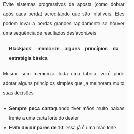
Evite sistemas progressivos de aposta (como dobrar
após cada perda) acreditando que são infalíveis. Eles
podem levar a perdas grandes rapidamente se houver
uma sequência de resultados desfavoráveis.
Blackjack: memorize alguns princípios da
estratégia básica
Mesmo sem memorizar toda uma tabela, você pode
adotar alguns princípios simples que já melhoram muito
suas decisões:
Sempre peça carta
quando tiver mãos muito baixas
frente a uma carta forte do dealer.
Evite dividir pares de 10
; essa já é uma mão forte.