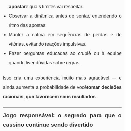
apostar
e quais limites vai respeitar.
Observar a dinâmica antes de sentar, entendendo o
ritmo das apostas.
Manter a calma em sequências de perdas e de
vitórias, evitando reações impulsivas.
Fazer perguntas educadas ao crupiê ou à equipe
quando tiver dúvidas sobre regras.
Isso cria uma experiência muito mais agradável — e
ainda aumenta a probabilidade de você
tomar decisões
racionais, que favorecem seus resultados
.
Jogo responsável: o segredo para que o
cassino continue sendo divertido