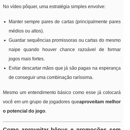
No vídeo pôquer, uma estratégia simples envolve:
Manter sempre pares de cartas (principalmente pares
médios ou altos).
Guardar sequências promissoras ou cartas do mesmo
naipe quando houver chance razoável de formar
jogos mais fortes.
Evitar descartar mãos que já são pagas na esperança
de conseguir uma combinação raríssima.
Mesmo um entendimento básico como esse já colocará
você em um grupo de jogadores que
aproveitam melhor
o potencial do jogo
.
Como aproveitar bônus e promoções sem