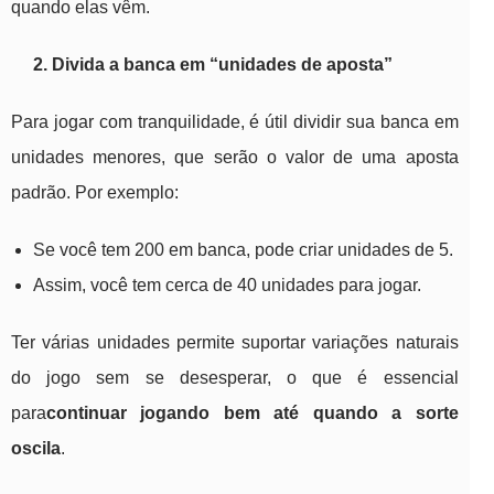
quando elas vêm.
2. Divida a banca em “unidades de aposta”
Para jogar com tranquilidade, é útil dividir sua banca em
unidades menores, que serão o valor de uma aposta
padrão. Por exemplo:
Se você tem 200 em banca, pode criar unidades de 5.
Assim, você tem cerca de 40 unidades para jogar.
Ter várias unidades permite suportar variações naturais
do jogo sem se desesperar, o que é essencial
para
continuar jogando bem até quando a sorte
oscila
.