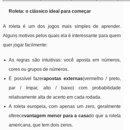
Roleta: o clássico ideal para começar
A roleta é um dos jogos mais simples de aprender.
Alguns motivos pelos quais ela é interessante para quem
quer jogar facilmente:
As regras são intuitivas: você aposta em números,
cores ou grupos de números.
É possível fazer
apostas externas
(vermelho / preto,
par / ímpar, alto / baixo) com probabilidade
relativamente alta de acerto em cada rodada.
A roleta europeia, com apenas um zero, geralmente
oferece
vantagem menor para a casa
do que a roleta
americana, que tem dois zeros.