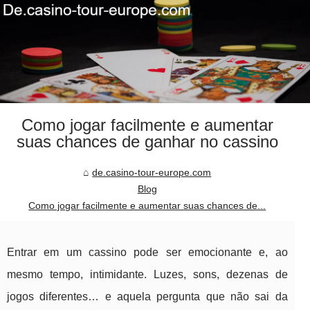
Como jogar facilmente e aumentar
suas chances de ganhar no cassino
de.casino-tour-europe.com
Blog
Como jogar facilmente e aumentar suas chances de...
Entrar em um cassino pode ser emocionante e, ao
mesmo tempo, intimidante. Luzes, sons, dezenas de
jogos diferentes… e aquela pergunta que não sai da