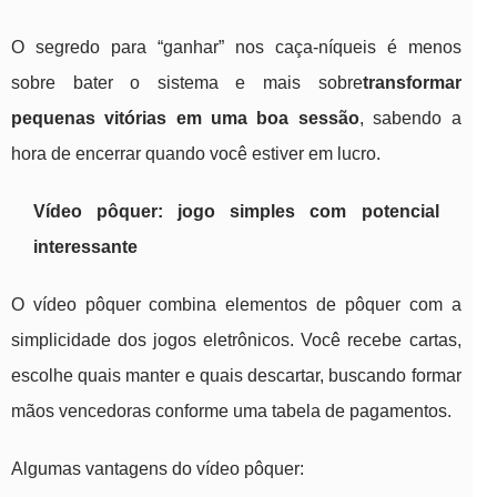
O segredo para “ganhar” nos caça-níqueis é menos
sobre bater o sistema e mais sobre
transformar
pequenas vitórias em uma boa sessão
, sabendo a
hora de encerrar quando você estiver em lucro.
Vídeo pôquer: jogo simples com potencial
interessante
O vídeo pôquer combina elementos de pôquer com a
simplicidade dos jogos eletrônicos. Você recebe cartas,
escolhe quais manter e quais descartar, buscando formar
mãos vencedoras conforme uma tabela de pagamentos.
Algumas vantagens do vídeo pôquer: