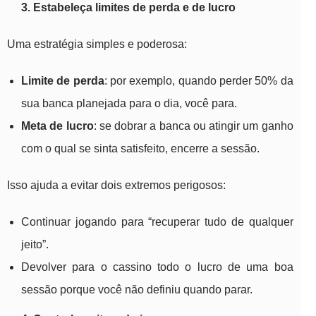
3. Estabeleça limites de perda e de lucro
Uma estratégia simples e poderosa:
Limite de perda
: por exemplo, quando perder 50% da
sua banca planejada para o dia, você para.
Meta de lucro
: se dobrar a banca ou atingir um ganho
com o qual se sinta satisfeito, encerre a sessão.
Isso ajuda a evitar dois extremos perigosos:
Continuar jogando para “recuperar tudo de qualquer
jeito”.
Devolver para o cassino todo o lucro de uma boa
sessão porque você não definiu quando parar.