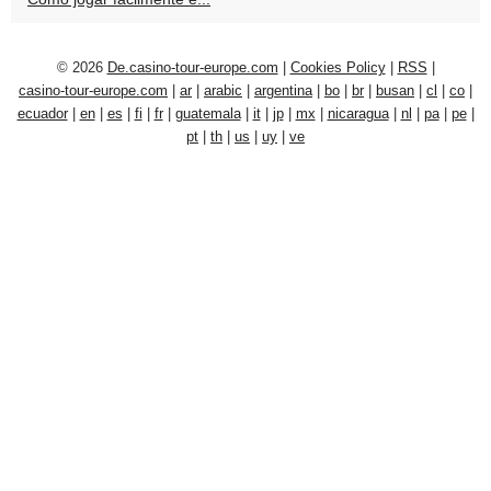
© 2026
De.casino-tour-europe.com
|
Cookies Policy
|
RSS
|
casino-tour-europe.com
|
ar
|
arabic
|
argentina
|
bo
|
br
|
busan
|
cl
|
co
|
ecuador
|
en
|
es
|
fi
|
fr
|
guatemala
|
it
|
jp
|
mx
|
nicaragua
|
nl
|
pa
|
pe
|
pt
|
th
|
us
|
uy
|
ve