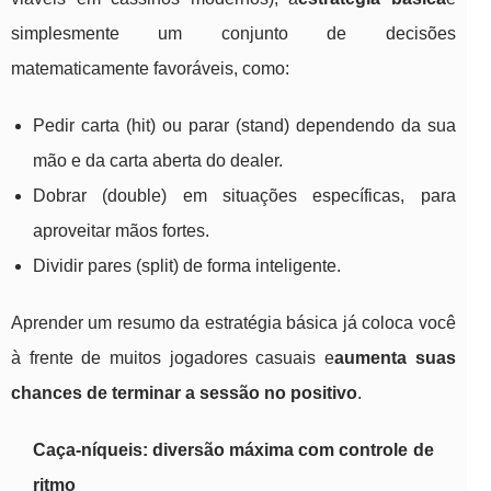
simplesmente um conjunto de decisões
matematicamente favoráveis, como:
Pedir carta (hit) ou parar (stand) dependendo da sua
mão e da carta aberta do dealer.
Dobrar (double) em situações específicas, para
aproveitar mãos fortes.
Dividir pares (split) de forma inteligente.
Aprender um resumo da estratégia básica já coloca você
à frente de muitos jogadores casuais e
aumenta suas
chances de terminar a sessão no positivo
.
Caça-níqueis: diversão máxima com controle de
ritmo